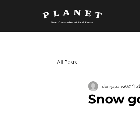
All Posts
don-japan
2021年
Snow go