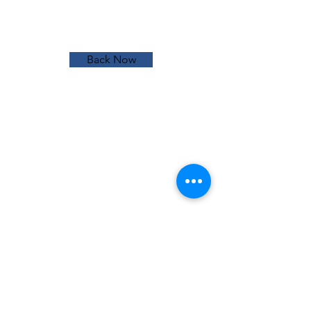
Back Now
東京本社
東京都千代田区三番町２０−２ー１０
３室​
札幌支店