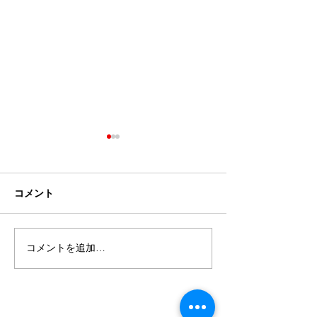
コメント
コメントを追加…
Planet new promo
Snow going, 
video published
keeping.